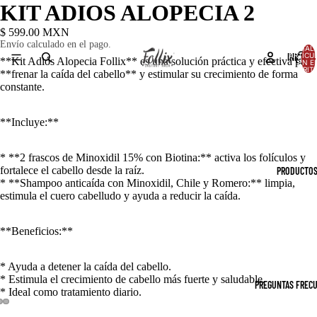
KIT ADIOS ALOPECIA 2
$ 599.00 MXN
Envío calculado en el pago.
TOTAL 
INICIO
ARTÍCU
**Kit Adiós Alopecia Follix** es una solución práctica y efectiva para
EN E
CARRITO
**frenar la caída del cabello** y estimular su crecimiento de forma
constante.
**Incluye:**
* **2 frascos de Minoxidil 15% con Biotina:** activa los folículos y
fortalece el cabello desde la raíz.
PRODUCTO
* **Shampoo anticaída con Minoxidil, Chile y Romero:** limpia,
estimula el cuero cabelludo y ayuda a reducir la caída.
**Beneficios:**
* Ayuda a detener la caída del cabello.
* Estimula el crecimiento de cabello más fuerte y saludable.
PREGUNTAS FREC
* Ideal como tratamiento diario.