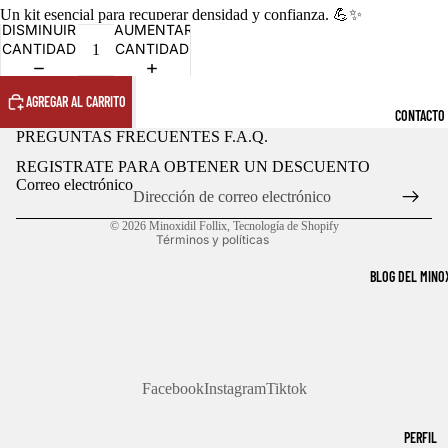
ABRIR
ABRIR
ABRIR
Un kit esencial para recuperar densidad y confianza. 💪✨
IMAGEN
IMAGEN
IMAGEN
DISMINUIR
AUMENTAR
A
A
A
CANTIDAD
CANTIDAD
PANTALLA
PANTALLA
PANTALLA
COMPLETA
COMPLETA
COMPLETA
AGREGAR AL CARRITO
CONTACTO
Política de privacidad
PREGUNTAS FRECUENTES F.A.Q.
Política de reembolso
REGISTRATE PARA OBTENER UN DESCUENTO
Términos del servicio
Correo electrónico
Política de envío
© 2026
Minoxidil Follix
,
Tecnología de Shopify
Términos y políticas
BLOG DEL MINOX
Facebook
Instagram
Tiktok
PERFIL